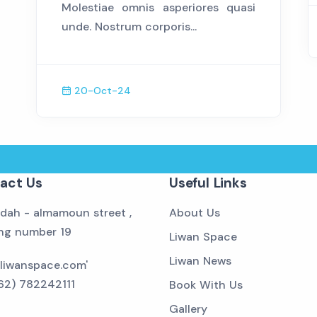
Molestiae omnis asperiores quasi
unde. Nostrum corporis...
20-Oct-24
sho
act Us
Useful Links
dah - almamoun street ,
About Us
ing number 19
Liwan Space
Liwan News
liwanspace.com'
62) 782242111
Book With Us
Gallery