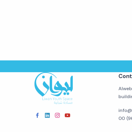
Cont
Alweb
build
info@
00 (9