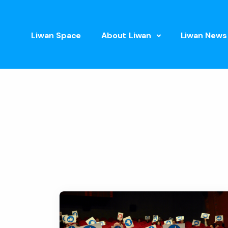
Liwan Space
About Liwan
Liwan News