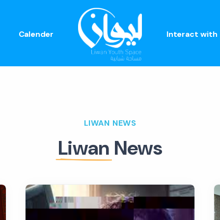
Calender
Interact with
LIWAN NEWS
Liwan
News